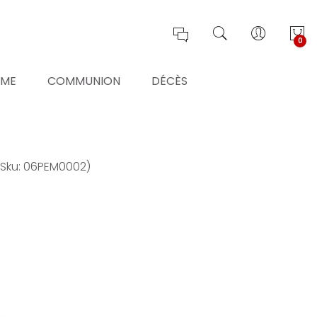
0
ÊME
COMMUNION
DÉCÈS
(Sku: 06PEM0002)