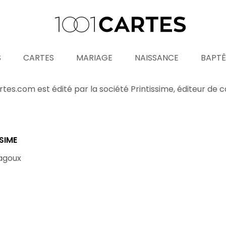
Mentions légales
S
CARTES
MARIAGE
NAISSANCE
BAPT
artes.com est édité par la société Printissime, éditeur de 
SIME
Magoux