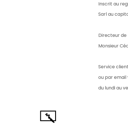
Inscrit au r
Mot de p
Sarl au capit
Directeur de 
Monsieur Céd
Service clien
ou par email 
du lundi au v