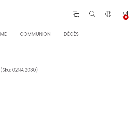
0
ÊME
COMMUNION
DÉCÈS
é
(Sku: 02NAI2030)