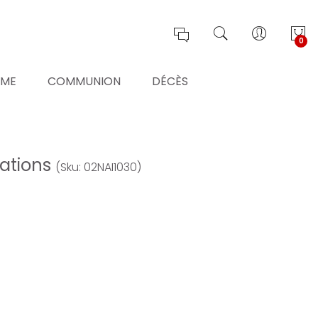
0
ÊME
COMMUNION
DÉCÈS
rations
(Sku: 02NAI1030)