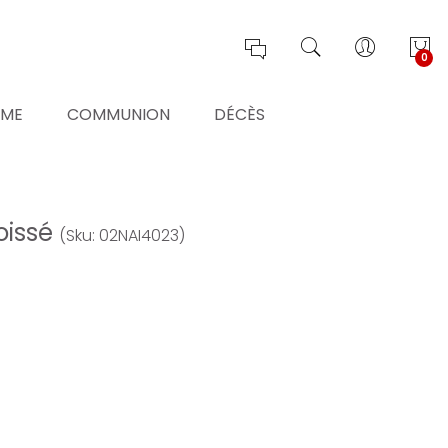
0
ÊME
COMMUNION
DÉCÈS
oissé
(Sku: 02NAI4023)