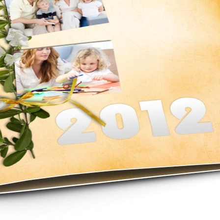
asse oublié ?
SE CONNECTER