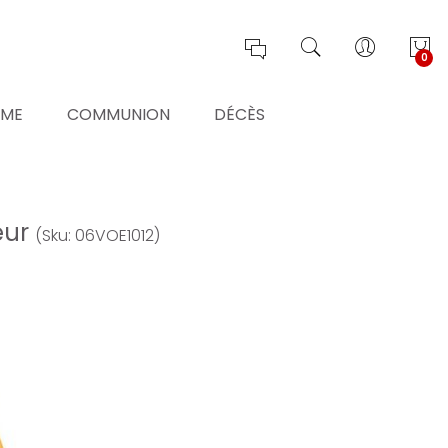
0
ÊME
COMMUNION
DÉCÈS
eur
(Sku: 06VOE1012)