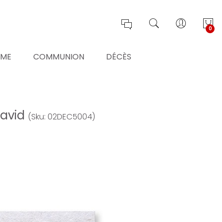
0
ÊME
COMMUNION
DÉCÈS
David
(Sku: 02DEC5004)