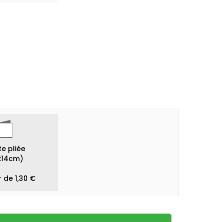
e pliée
x14cm)
r de 1,30 €