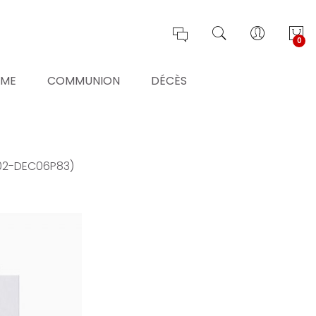
0
ÊME
COMMUNION
DÉCÈS
A02-DEC06P83)