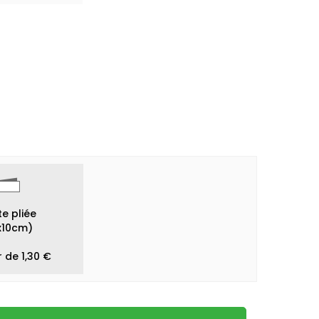
e pliée
x10cm)
r de 1,30 €