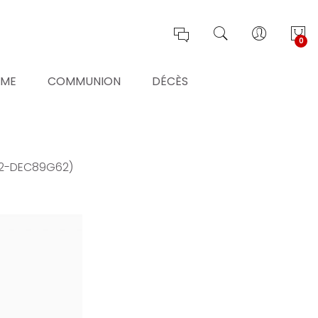
0
ÊME
COMMUNION
DÉCÈS
02-DEC89G62)