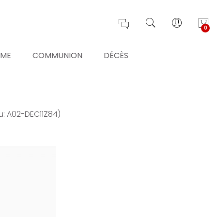
0
ÊME
COMMUNION
DÉCÈS
u: A02-DEC11Z84)