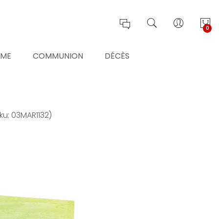
0
ÊME
COMMUNION
DÉCÈS
ku: 03MAR1132)