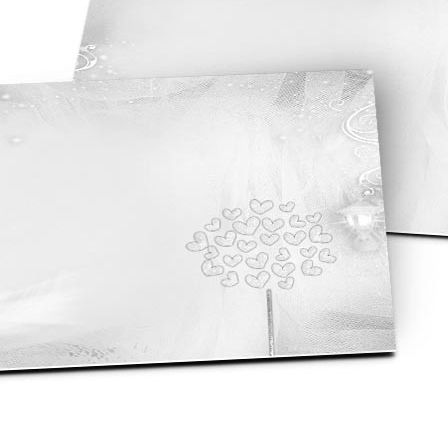
asse oublié ?
SE CONNECTER