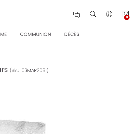
0
ÊME
COMMUNION
DÉCÈS
urs
(Sku: 03MAR2081)