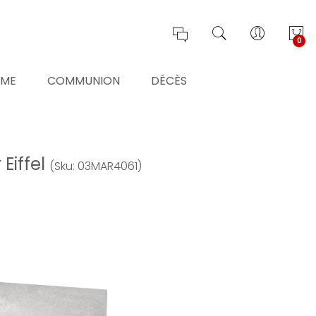
0
ÊME
COMMUNION
DÉCÈS
Eiffel
(Sku: 03MAR4061)