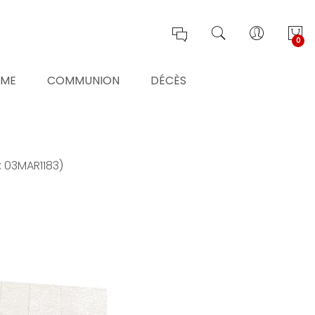
0
ÊME
COMMUNION
DÉCÈS
: 03MAR1183)