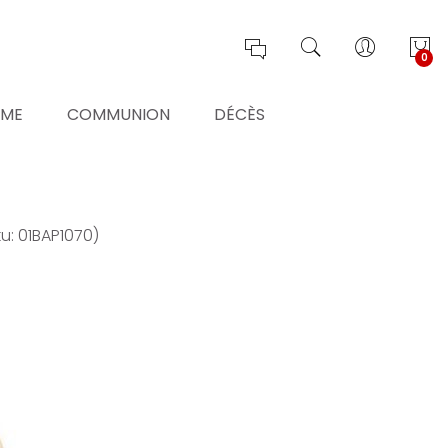
0
ÊME
COMMUNION
DÉCÈS
ku: 01BAP1070)