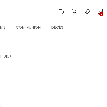
0
ÊME
COMMUNION
DÉCÈS
AP1010)