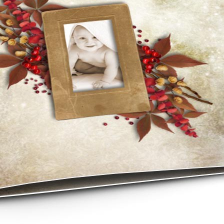
asse oublié ?
SE CONNECTER