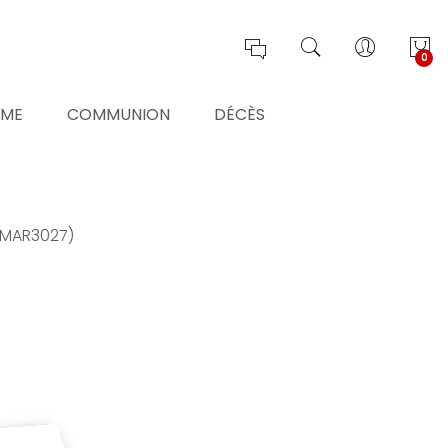
0
ÊME
COMMUNION
DÉCÈS
01MAR3027)