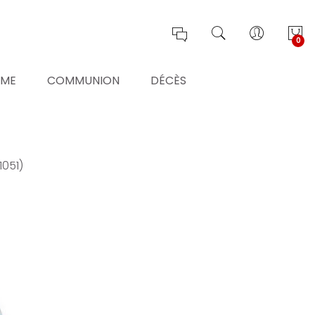
0
ÊME
COMMUNION
DÉCÈS
1051)