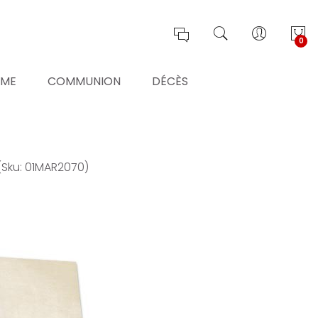
0
ÊME
COMMUNION
DÉCÈS
(Sku: 01MAR2070)