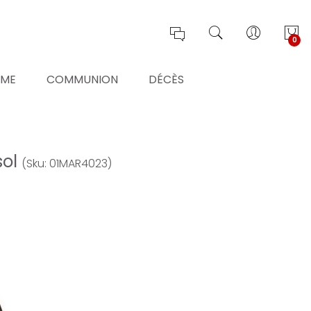
0
ÊME
COMMUNION
DÉCÈS
sol
(Sku: 01MAR4023)