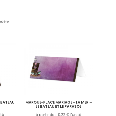
odèle
E BATEAU
MARQUE-PLACE MARIAGE - LA MER –
LE BATEAU ET LE PARASOL
ité
à partir de
0,22 € l'unité