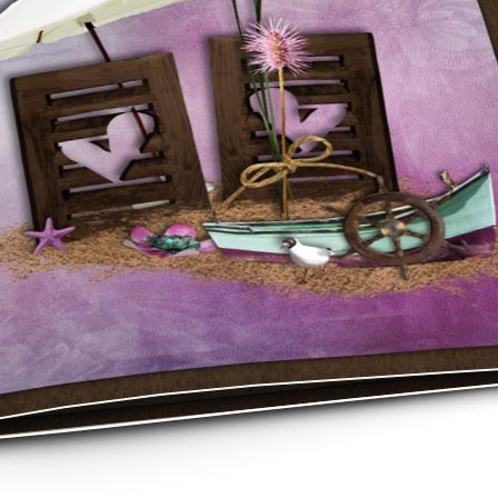
asse oublié ?
SE CONNECTER