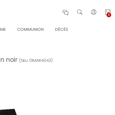
0
ÊME
COMMUNION
DÉCÈS
an noir
(Sku: 01MAR4043)