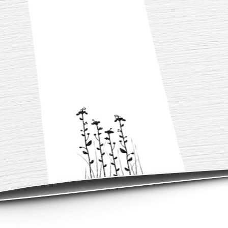
asse oublié ?
SE CONNECTER