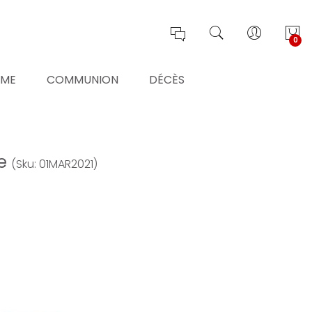
0
ÊME
COMMUNION
DÉCÈS
se
(Sku: 01MAR2021)