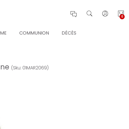
0
ÊME
COMMUNION
DÉCÈS
rane
(Sku: 01MAR2069)