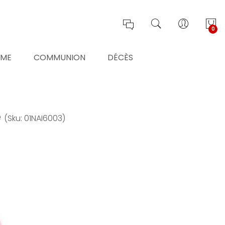
0
ÊME
COMMUNION
DÉCÈS
e
(Sku: 01NAI6003)