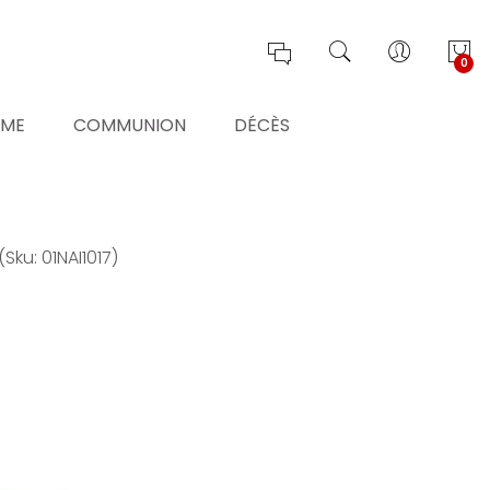
0
ÊME
COMMUNION
DÉCÈS
(Sku: 01NAI1017)