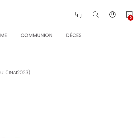
0
ÊME
COMMUNION
DÉCÈS
ku: 01NAI2023)