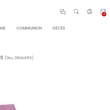
0
ÊME
COMMUNION
DÉCÈS
es
(Sku: 01NAI4155)