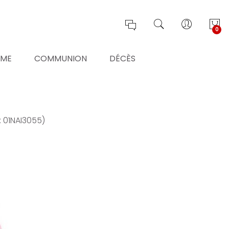
0
ÊME
COMMUNION
DÉCÈS
: 01NAI3055)