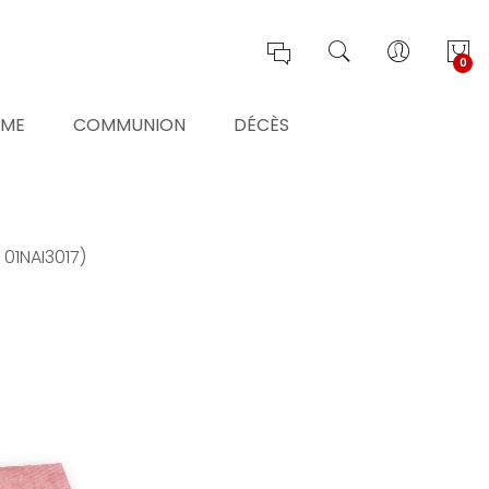
0
ÊME
COMMUNION
DÉCÈS
 01NAI3017)