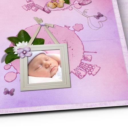
asse oublié ?
SE CONNECTER