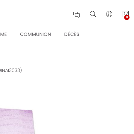
0
ÊME
COMMUNION
DÉCÈS
01NAI3033)