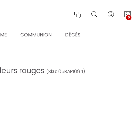
0
ÊME
COMMUNION
DÉCÈS
fleurs rouges
(Sku: 05BAP1094)