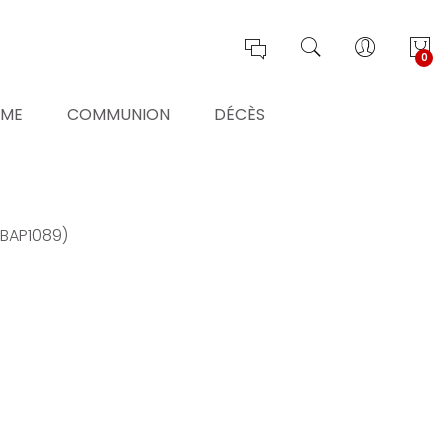
0
ÊME
COMMUNION
DÉCÈS
5BAP1089)