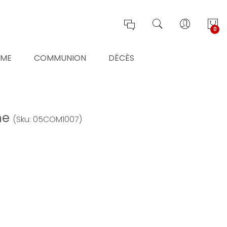
0
ÊME
COMMUNION
DÉCÈS
ne
(Sku: 05COM1007)