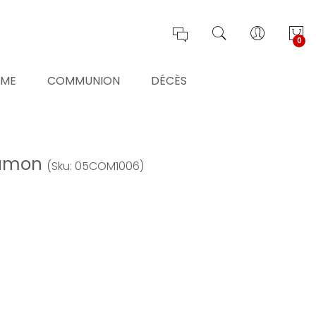
0
ÊME
COMMUNION
DÉCÈS
aumon
(Sku: 05COM1006)