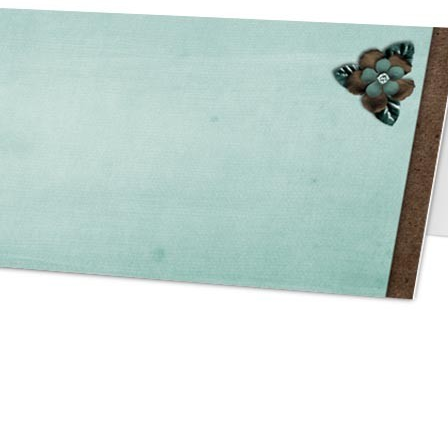
asse oublié ?
SE CONNECTER