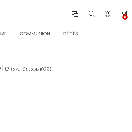
0
ÊME
COMMUNION
DÉCÈS
lle
(Sku: 05COM1038)