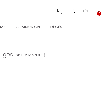
0
ÊME
COMMUNION
DÉCÈS
ouges
(Sku: 05MAR1083)