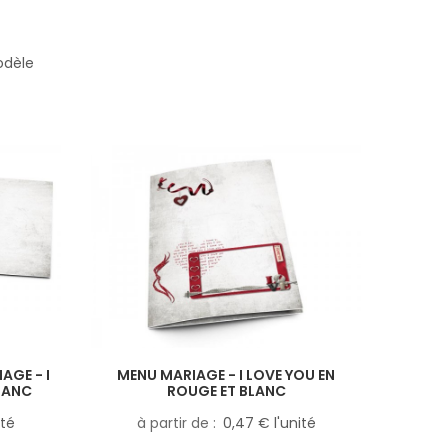
odèle
AGE - I
MENU MARIAGE - I LOVE YOU EN
LANC
ROUGE ET BLANC
ité
à partir de
0,47 € l'unité