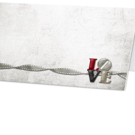
asse oublié ?
SE CONNECTER