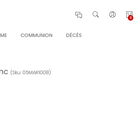
0
ÊME
COMMUNION
DÉCÈS
anc
(Sku: 05MAR1008)