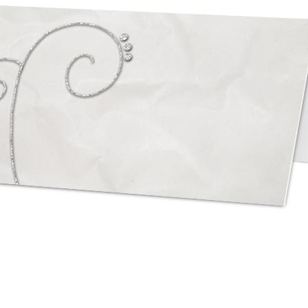
asse oublié ?
SE CONNECTER