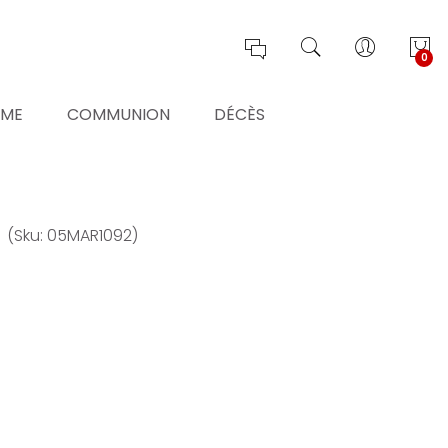
0
ÊME
COMMUNION
DÉCÈS
e
(Sku: 05MAR1092)