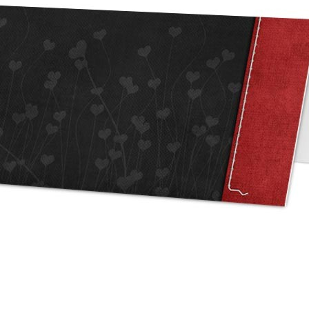
asse oublié ?
SE CONNECTER