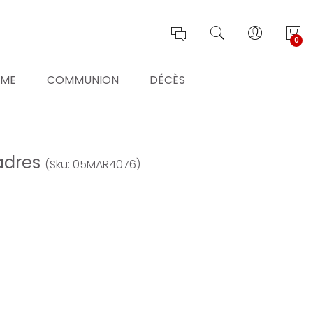
0
ÊME
COMMUNION
DÉCÈS
cadres
(Sku: 05MAR4076)