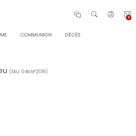
0
ÊME
COMMUNION
DÉCÈS
leu
(Sku: 04BAP2018)