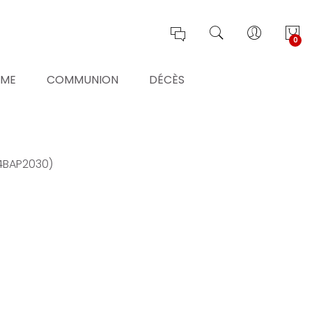
0
ÊME
COMMUNION
DÉCÈS
04BAP2030)