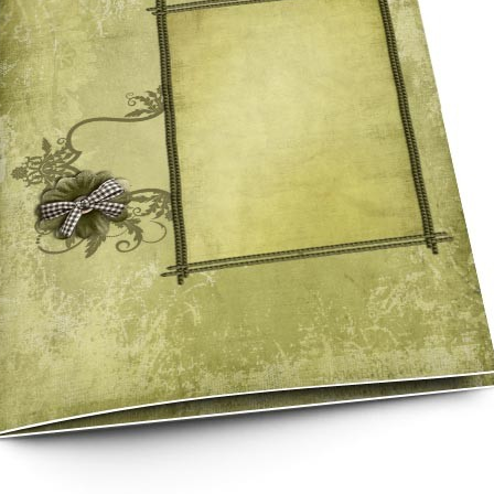
asse oublié ?
SE CONNECTER