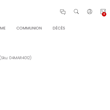
0
ÊME
COMMUNION
DÉCÈS
(Sku: 04MAR4012)