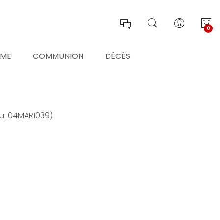
0
ÊME
COMMUNION
DÉCÈS
ku: 04MAR1039)