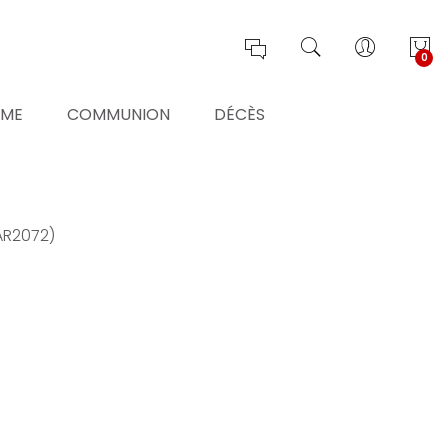
0
ÊME
COMMUNION
DÉCÈS
AR2072)