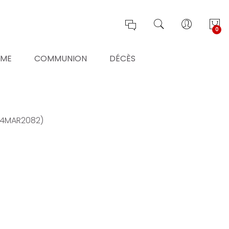
0
ÊME
COMMUNION
DÉCÈS
04MAR2082)