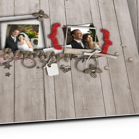
asse oublié ?
SE CONNECTER