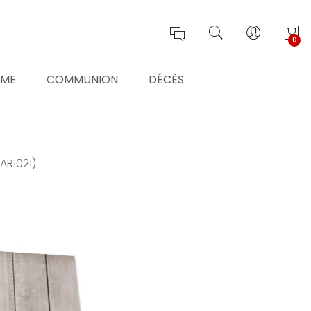
0
ÊME
COMMUNION
DÉCÈS
AR1021)