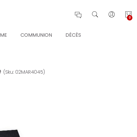
0
ÊME
COMMUNION
DÉCÈS
e
(Sku: 02MAR4045)