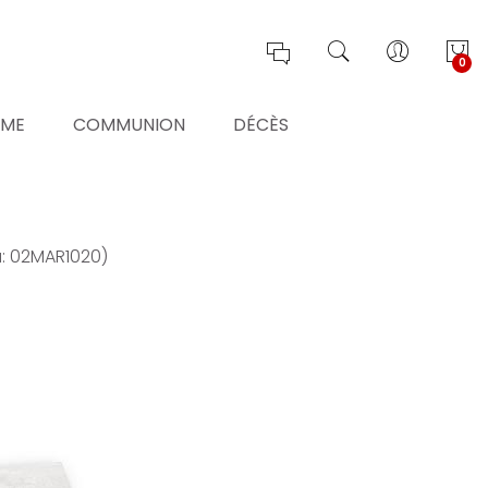
0
ÊME
COMMUNION
DÉCÈS
u: 02MAR1020)